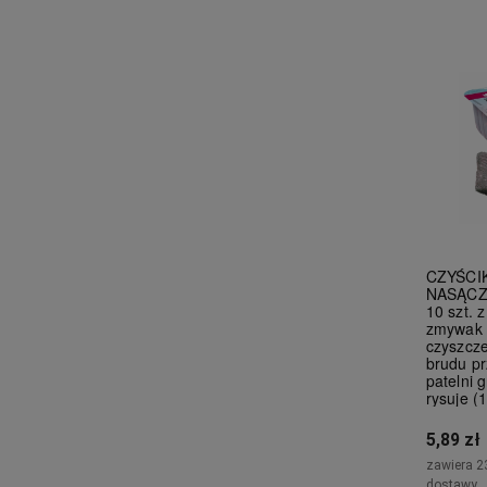
CZYŚCI
NASĄCZ
10 szt. 
zmywak 
czyszcz
brudu p
patelni g
rysuje (1
5,89 zł
zawiera 2
dostawy