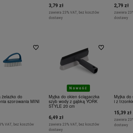
3,79 zł
2,79 zł
zawiera 23% VAT, bez kosztów
zawiera 23
adom o dostępności
dostawy
dostawy
Do koszyka
Do ulubionych
Do ulubionych
Nowość
 żelazko do
Myjka do okien ściągaczka
Myjka do
nia szorowania MINI
szyb wody z gąbką YORK
i z trzon
STYLE 20 cm
15,39 zł
6,49 zł
zawiera 23
3% VAT, bez kosztów
zawiera 23% VAT, bez kosztów
dostawy
dostawy