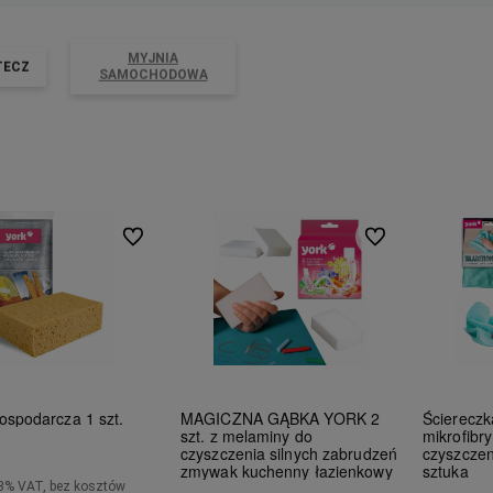
MYJNIA
TECZ
SAMOCHODOWA
Do ulubionych
Do ulubionych
ospodarcza 1 szt.
MAGICZNA GĄBKA YORK 2
Ściereczk
szt. z melaminy do
mikrofibr
czyszczenia silnych zabrudzeń
czyszczen
zmywak kuchenny łazienkowy
sztuka
3% VAT, bez kosztów