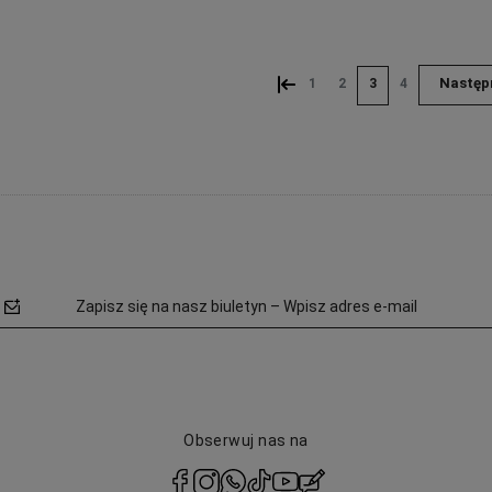
«
»
1
2
3
4
Zapisz się na nasz biuletyn – Wpisz adres e-mail
Obserwuj nas na
polityce