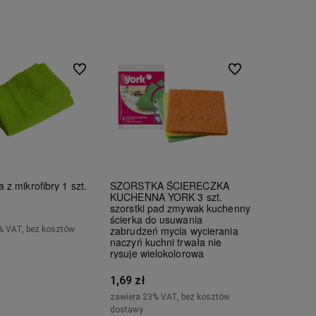
Do ulubionych
Do ulubionych
 z mikrofibry 1 szt.
SZORSTKA ŚCIERECZKA
KUCHENNA YORK 3 szt.
szorstki pad zmywak kuchenny
ścierka do usuwania
zabrudzeń mycia wycierania
% VAT, bez kosztów
naczyń kuchni trwała nie
rysuje wielokolorowa
Do koszyka
1,69 zł
zawiera 23% VAT, bez kosztów
dostawy