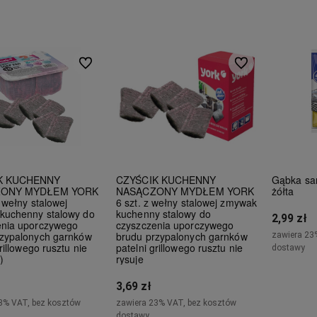
Do koszyka
Do koszyka
Do ulubionych
Do ulubionych
K KUCHENNY
CZYŚCIK KUCHENNY
Gąbka s
ONY MYDŁEM YORK
NASĄCZONY MYDŁEM YORK
żółta
z wełny stalowej
6 szt. z wełny stalowej zmywak
kuchenny stalowy do
kuchenny stalowy do
2,99 zł
enia uporczywego
czyszczenia uporczywego
rzypalonych garnków
brudu przypalonych garnków
zawiera 23
rillowego rusztu nie
patelni grillowego rusztu nie
dostawy
)
rysuje
3,69 zł
3% VAT, bez kosztów
zawiera 23% VAT, bez kosztów
dostawy