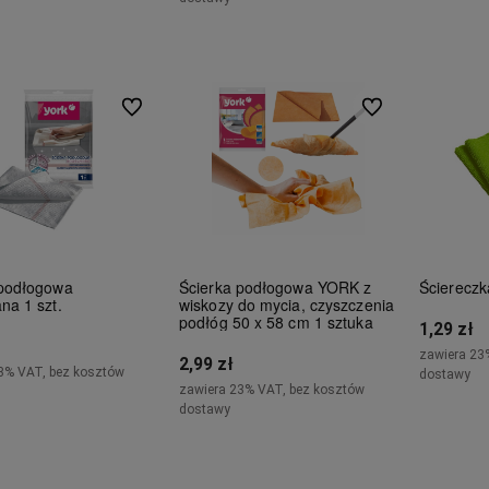
Do koszyka
Do koszyka
Do ulubionych
Do ulubionych
 podłogowa
Ścierka podłogowa YORK z
Ściereczka
na 1 szt.
wiskozy do mycia, czyszczenia
podłóg 50 x 58 cm 1 sztuka
1,29 zł
zawiera 23
2,99 zł
3% VAT, bez kosztów
dostawy
zawiera 23% VAT, bez kosztów
dostawy
adom o dostępności
Do koszyka