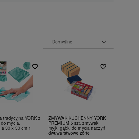
Do ulubionych
Do ulubionych
a tradycyjna YORK z
ZMYWAK KUCHENNY YORK
y do mycia,
PREMIUM 5 szt. zmywaki
ia 30 x 30 cm 1
myjki gąbki do mycia naczyń
dwuwarstwowe zółte