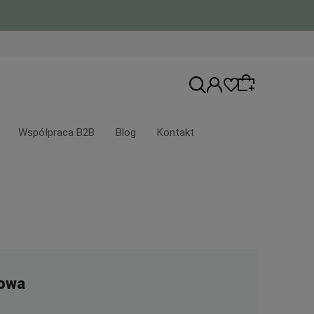
Współpraca B2B
Blog
Kontakt
Wybierz coś dla siebie z naszej aktualnej
oferty lub zaloguj się, aby przywrócić
dodane produkty do listy z poprzedniej
sesji.
owa