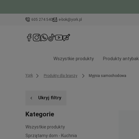
605 274 540
e-bok@york.pl
Wszystkie produkty
Produkty antybak
York
Produkty dla branży
Myjnia samochodowa
Ukryj filtry
Kategorie
Wszystkie produkty
Sprzątamy dom - Kuchnia