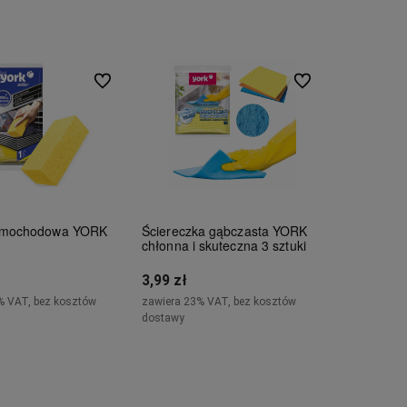
Do koszyka
Powiadom o dostępności
Do ulubionych
Do ulubionych
amochodowa YORK
Ściereczka gąbczasta YORK
chłonna i skuteczna 3 sztuki
3,99 zł
% VAT, bez kosztów
zawiera 23% VAT, bez kosztów
dostawy
Do koszyka
Do koszyka