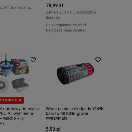
79,99 zł
% VAT, bez kosztów
zawiera 23% VAT, bez kosztów
dostawy
dom o dostępności
Cena regularna:
99,99 zł
80,99 zł
Najniższa cena:
Do koszyka
Do ulubionych
Do ulubionych
Promocja
 obrotowy do mycia
Worki na śmieci odpady YORK
PECIAL wymienne
bardzo MOCNE grube
+ wiadro + kij
wytrzymałe
owy
5,50 zł