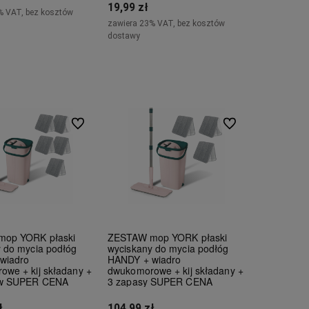
19,99 zł
% VAT, bez kosztów
zawiera 23% VAT, bez kosztów
dostawy
Do koszyka
Powiadom o dostępności
Do ulubionych
Do ulubionych
op YORK płaski
ZESTAW mop YORK płaski
 do mycia podłóg
wyciskany do mycia podłóg
wiadro
HANDY + wiadro
we + kij składany +
dwukomorowe + kij składany +
ów SUPER CENA
3 zapasy SUPER CENA
ł
104,99 zł