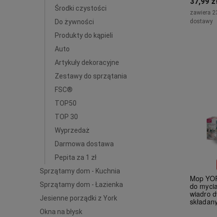
37,99 z
Środki czystości
zawiera 2
Do żywności
dostawy
Produkty do kąpieli
Auto
Artykuły dekoracyjne
Zestawy do sprzątania
FSC®
TOP50
TOP 30
Wyprzedaż
Darmowa dostawa
Pepita za 1 zł
Sprzątamy dom - Kuchnia
Mop YOR
Sprzątamy dom - Łazienka
do myci
wiadro 
Jesienne porządki z York
składan
Okna na błysk