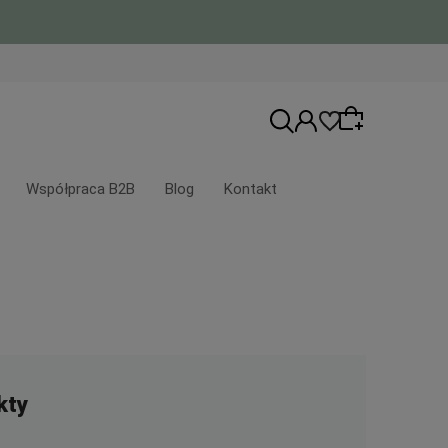
Współpraca B2B
Blog
Kontakt
Wybierz coś dla siebie z naszej aktualnej
oferty lub zaloguj się, aby przywrócić
dodane produkty do listy z poprzedniej
sesji.
kty