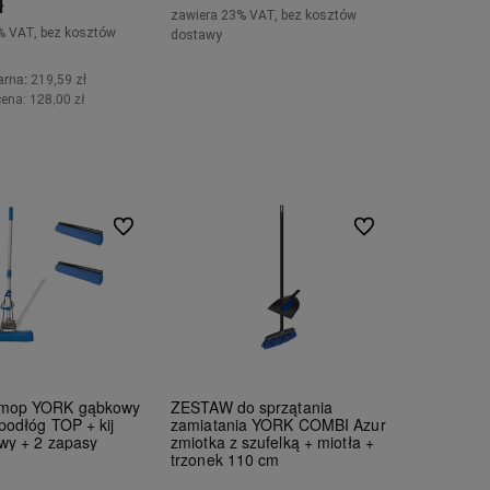
ł
zawiera 23% VAT, bez kosztów
% VAT, bez kosztów
dostawy
Do koszyka
arna:
219,59 zł
128,00 zł
cena:
Do koszyka
Do ulubionych
Do ulubionych
mop YORK gąbkowy
ZESTAW do sprzątania
podłóg TOP + kij
zamiatania YORK COMBI Azur
wy + 2 zapasy
zmiotka z szufelką + miotła +
trzonek 110 cm