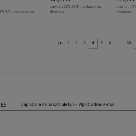
zawiera 23% VAT, bez kosztów
zawiera 23
3% VAT, bez kosztów
dostawy
dostawy
Do koszyka
adom o dostępności
«
1
2
3
4
5
6
...
30
Zapisz się na nasz biuletyn – Wpisz adres e-mail