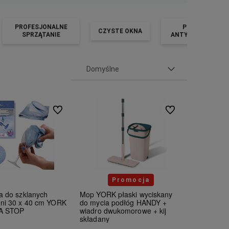
PROFESJONALNE
PRODUKTY
CZYSTE OKNA
SPRZĄTANIE
ANTYBAKTERYJNE
Do ulubionych
Do ulubionych
Promocja
a do szklanych
Mop YORK płaski wyciskany
hni 30 x 40 cm YORK
do mycia podłóg HANDY +
A STOP
wiadro dwukomorowe + kij
składany