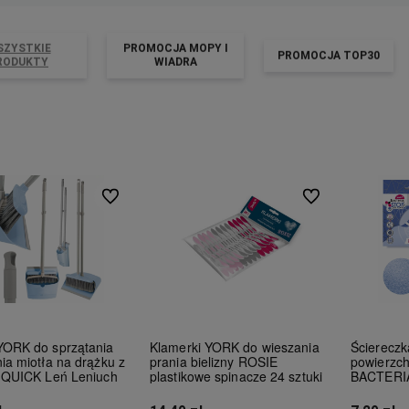
SZYSTKIE
PROMOCJA MOPY I
PROMOCJA TOP30
RODUKTY
WIADRA
Do ulubionych
Do ulubionych
YORK do sprzątania
Klamerki YORK do wieszania
Ściereczk
ia miotła na drążku z
prania bielizny ROSIE
powierzc
ą QUICK Leń Leniuch
plastikowe spinacze 24 sztuki
BACTERI