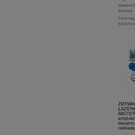
zawiera 2
dostawy
Cena regu
Najniższa
ZMYWA
ŁAZIEN
BACTERI
antybakt
dwustron
niebiesk