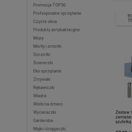
Promocja TOP30
Profesjonalne sprzątanie
W
P
Czyste okna
Produkty antybakteryjne
Mopy
Miotły i zmiotki
Szczotki
Ściereczki
Eko sprzątanie
Zmywaki
Rękawiczki
Wiadra
Worki na śmieci
Zestaw 
Wycieraczki
zamiatan
Garderoba
szufelk
Myjki i ściągaczki