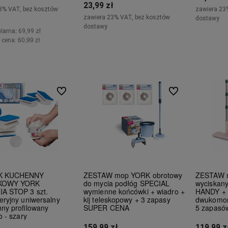
23,99 zł
3% VAT, bez kosztów
zawiera 23
zawiera 23% VAT, bez kosztów
dostawy
dostawy
larna:
69,99 zł
60,99 zł
 cena:
Do koszyka
Do koszyka
Do ulubionych
Do ulubionych
K KUCHENNY
ZESTAW mop YORK obrotowy
ZESTAW m
KOWY YORK
do mycia podłóg SPECIAL
wyciskany
A STOP 3 szt.
wymienne końcówki + wiadro +
HANDY + 
eryjny uniwersalny
kij teleskopowy + 3 zapasy
dwukomoro
ny profilowany
SUPER CENA
5 zapas
o - szary
159,99 zł
119,99 z