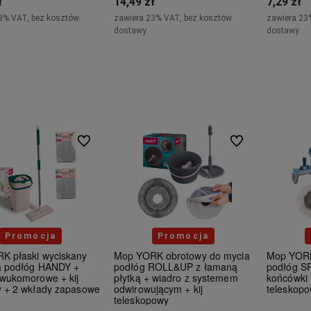
ł
14,49 zł
7,29 zł
3% VAT, bez kosztów
zawiera 23% VAT, bez kosztów
zawiera 23
dostawy
dostawy
Do koszyka
Do koszyka
Powia
Do ulubionych
Do ulubionych
Promocja
Promocja
K płaski wyciskany
Mop YORK obrotowy do mycia
Mop YORK
a podłóg HANDY +
podłóg ROLL&UP z łamaną
podłóg S
dwukomorowe + kij
płytką + wiadro z systemem
końcówki 
y + 2 wkłady zapasowe
odwirowującym + kij
teleskop
teleskopowy