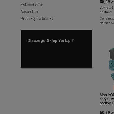
85,49 z
Pokonaj zimę
zawiera 2
Nasze linie
dostawy
Cena regu
Produkty dla branży
Najniższa
Dlaczego Sklep York.pl?
Mop YOR
spryski
podłóg
60,99 z