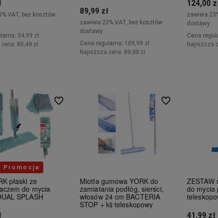
ł
124,00 z
89,99 zł
3% VAT, bez kosztów
zawiera 23
zawiera 23% VAT, bez kosztów
dostawy
dostawy
larna:
Cena regul
94,99 zł
Cena regularna:
85,49 zł
109,99 zł
 cena:
Najniższa 
89,99 zł
Najniższa cena:
Do koszyka
Do koszyka
Do ulubionych
Do ulubionych
Promocja
K płaski ze
Miotła gumowa YORK do
ZESTAW 
waczem do mycia
zamiatania podłóg, sierści,
do mycia 
 DUAL SPLASH
włosów 24 cm BACTERIA
teleskopo
STOP + kij teleskopowy
ł
41,99 zł