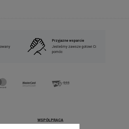
Przyjazne wsparcie
frowany
Jesteśmy zawsze gotowi Ci
pomóc
WSPÓŁPRACA