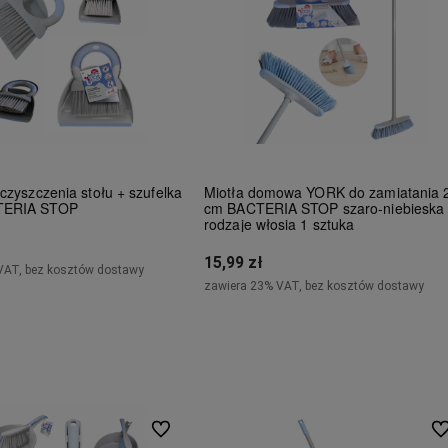
czyszczenia stołu + szufelka
Miotła domowa YORK do zamiatania 
TERIA STOP
cm BACTERIA STOP szaro-niebieska
rodzaje włosia 1 sztuka
15,99 zł
VAT, bez kosztów dostawy
zawiera 23% VAT, bez kosztów dostawy
Do koszyka
Powiadom o dostępności
Do ulubionych
Do