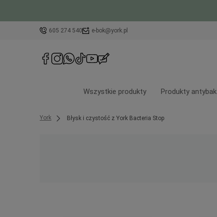
605 274 540
e-bok@york.pl
Wszystkie produkty
Produkty antybak
York
Błysk i czystość z York Bacteria Stop