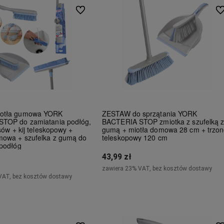
Do ulubionych
Do
otła gumowa YORK
ZESTAW do sprzątania YORK
TOP do zamiatania podłóg,
BACTERIA STOP zmiotka z szufelką 
sów + kij teleskopowy +
gumą + miotła domowa 28 cm + trzo
mowa + szufelka z gumą do
teleskopowy 120 cm
 podłóg
43,99 zł
zawiera 23% VAT, bez kosztów dostawy
VAT, bez kosztów dostawy
Powiadom o dostępności
Do koszyka