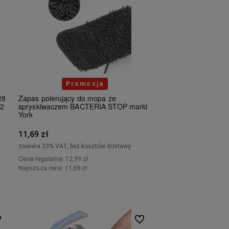
Promocja
28
Zapas polerujący do mopa ze
 2
spryskiwaczem BACTERIA STOP marki
York
11,69 zł
zawiera 23% VAT, bez kosztów dostawy
Cena regularna:
12,99 zł
11,69 zł
Najniższa cena:
Do koszyka
 ulubionych
Do ulubionych