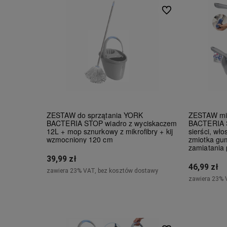
Do ulubionych
ZESTAW do sprzątania YORK
ZESTAW mi
BACTERIA STOP wiadro z wyciskaczem
BACTERIA S
12L + mop sznurkowy z mikrofibry + kij
sierści, wło
wzmocniony 120 cm
zmiotka gu
zamiatania
39,99 zł
46,99 zł
zawiera 23% VAT, bez kosztów dostawy
zawiera 23% 
Powiadom o dostępności