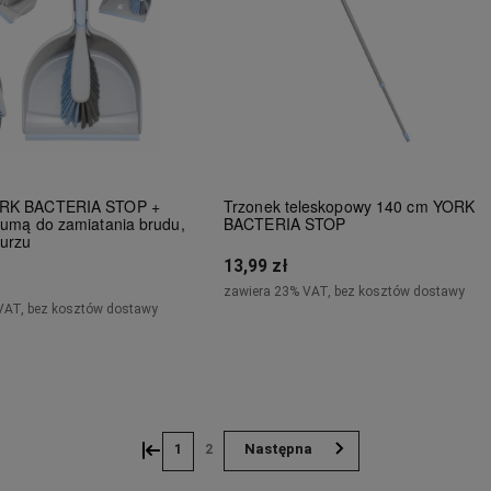
ORK BACTERIA STOP +
Trzonek teleskopowy 140 cm YORK
gumą do zamiatania brudu,
BACTERIA STOP
kurzu
13,99 zł
zawiera 23% VAT, bez kosztów dostawy
VAT, bez kosztów dostawy
Do koszyka
iadom o dostępności
«
»
1
2