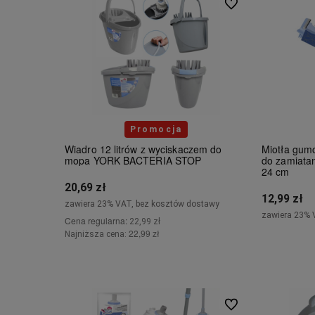
Do ulubionych
Promocja
Wiadro 12 litrów z wyciskaczem do
Miotła gu
mopa YORK BACTERIA STOP
do zamiatan
24 cm
20,69 zł
12,99 zł
zawiera 23% VAT, bez kosztów dostawy
zawiera 23% 
Cena regularna:
22,99 zł
22,99 zł
Najniższa cena:
Powiadom o dostępności
Do ulubionych