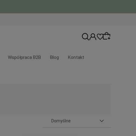
Współpraca B2B
Blog
Kontakt
Wybierz coś dla siebie z naszej aktualnej
oferty lub zaloguj się, aby przywrócić
dodane produkty do listy z poprzedniej
sesji.