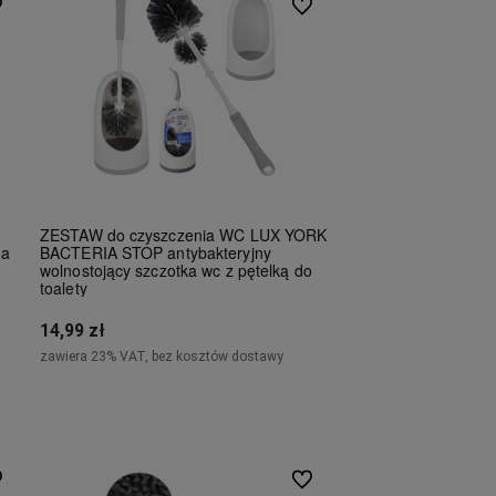
 ulubionych
Do ulubionych
ZESTAW do czyszczenia WC LUX YORK
ia
BACTERIA STOP antybakteryjny
wolnostojący szczotka wc z pętelką do
toalety
14,99 zł
zawiera 23% VAT, bez kosztów dostawy
Do koszyka
 ulubionych
Do ulubionych