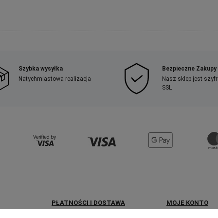
Szybka wysyłka
Bezpieczne Zakupy
Natychmiastowa realizacja
Nasz sklep jest szy
SSL
PŁATNOŚCI I DOSTAWA
MOJE KONTO