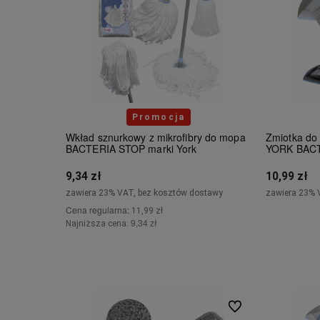
Promocja
Wkład sznurkowy z mikrofibry do mopa
Zmiotka do 
BACTERIA STOP marki York
YORK BAC
9,34 zł
10,99 zł
zawiera 23% VAT, bez kosztów dostawy
zawiera 23% 
Cena regularna:
11,99 zł
9,34 zł
Najniższa cena:
Powiadom o dostępności
Do ulubionych