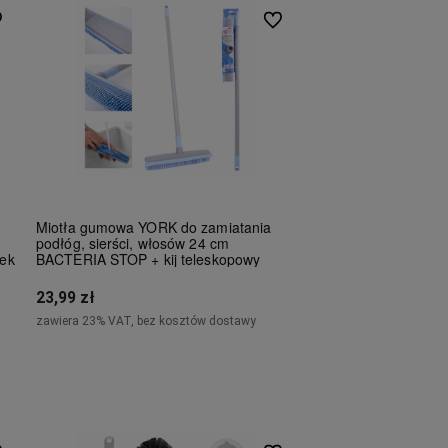
 ulubionych
Do ulubionych
Miotła gumowa YORK do zamiatania
z
podłóg, sierści, włosów 24 cm
nek
BACTERIA STOP + kij teleskopowy
23,99 zł
zawiera 23% VAT, bez kosztów dostawy
Do koszyka