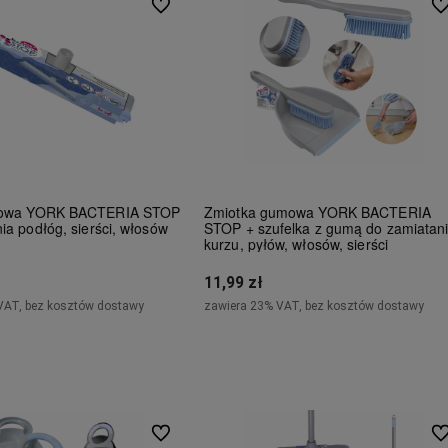
Do ulubionych
Do
mowa YORK BACTERIA STOP
Zmiotka gumowa YORK BACTERIA
ia podłóg, sierści, włosów
STOP + szufelka z gumą do zamiatan
kurzu, pyłów, włosów, sierści
11,99 zł
VAT, bez kosztów dostawy
zawiera 23% VAT, bez kosztów dostawy
Do koszyka
Do koszyka
Do ulubionych
Do