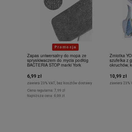
Promocja
Zapas uniwersalny do mopa ze
Zmiotka Y
spryskiwaczem do mycia podłóg
szufelka z 
BACTERIA STOP marki York
okruchów, 
6,99 zł
10,99 zł
zawiera 23% VAT, bez kosztów dostawy
zawiera 23% 
Cena regularna:
7,99 zł
Pow
6,99 zł
Najniższa cena:
Powiadom o dostępności